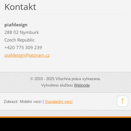
Kontakt
piafdesign
288 02 Nymburk
Czech Republic
+420 775 309 239
piafdesi
gn@sezna
m.cz
© 2010 - 2025 Všechna práva vyhrazena.
Vytvořeno službou
Webnode
Zobrazit:
Mobilní verzi
|
Standardní verzi